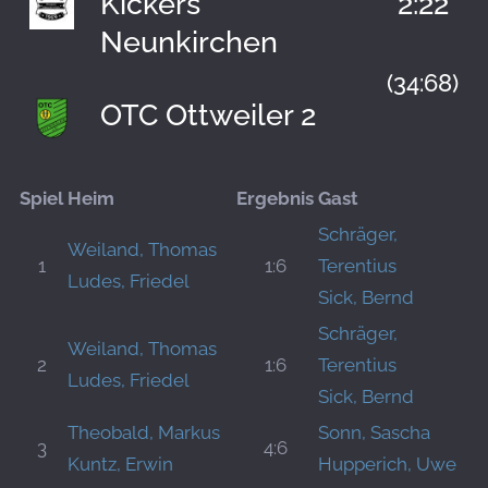
Kickers
2:22
Neunkirchen
(34:68)
OTC Ottweiler 2
Spiel
Heim
Ergebnis
Gast
Schräger,
Weiland, Thomas
1
1:6
Terentius
Ludes, Friedel
Sick, Bernd
Schräger,
Weiland, Thomas
2
1:6
Terentius
Ludes, Friedel
Sick, Bernd
Theobald, Markus
Sonn, Sascha
3
4:6
Kuntz, Erwin
Hupperich, Uwe