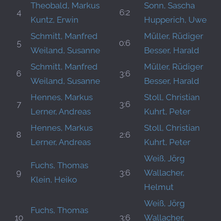
Theobald, Markus
Sonn, Sascha
4
6:2
Kuntz, Erwin
Hupperich, Uwe
Schmitt, Manfred
Müller, Rüdiger
5
0:6
Weiland, Susanne
Besser, Harald
Schmitt, Manfred
Müller, Rüdiger
6
3:6
Weiland, Susanne
Besser, Harald
Hennes, Markus
Stoll, Christian
7
3:6
Lerner, Andreas
Kuhrt, Peter
Hennes, Markus
Stoll, Christian
8
2:6
Lerner, Andreas
Kuhrt, Peter
Weiß, Jörg
Fuchs, Thomas
9
3:6
Wallacher,
Klein, Heiko
Helmut
Weiß, Jörg
Fuchs, Thomas
10
3:6
Wallacher,