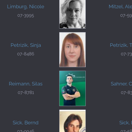
Limburg, Nicole
Mitzel, A
07-3995
07-5
Petrizik, Sinja
Petrizik,
07-8486
07-7
Reimann, Silas
Sahner, 
07-8781
07-8
Sick, Bernd
Sick, 
07-0946
07-5