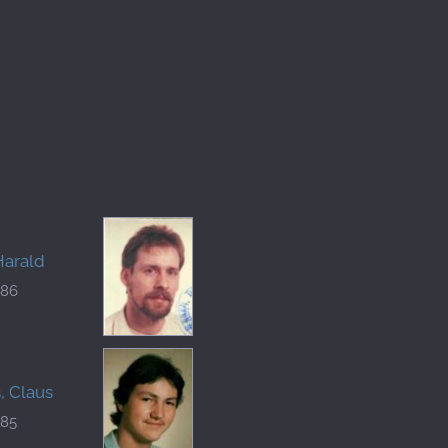
Harald
086
, Claus
185