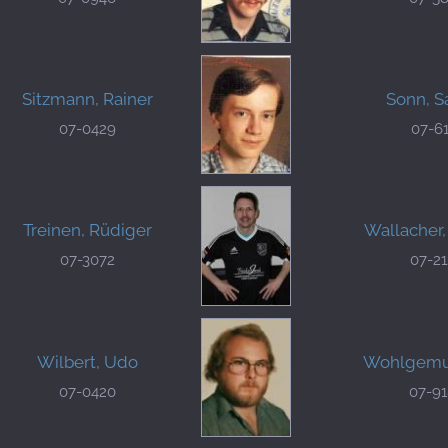
Sitzmann, Rainer
Sonn, S
07-0429
07-6
Treinen, Rüdiger
Wallacher
07-3072
07-2
Wilbert, Udo
Wohlgemut
07-0420
07-9