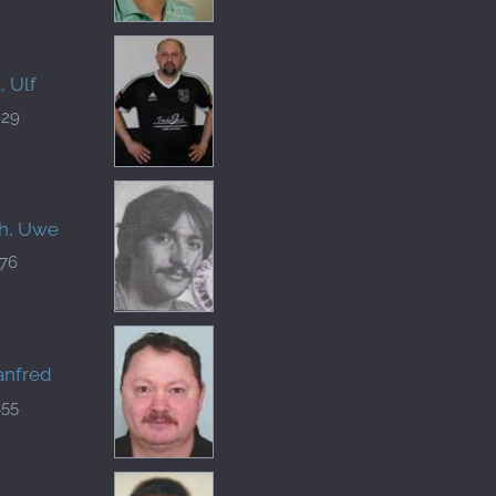
, Ulf
929
h, Uwe
276
anfred
455