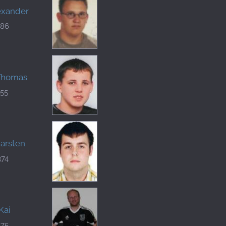
lexander
986
 Thomas
355
Carsten
374
Kai
875