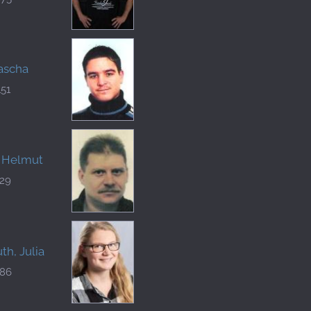
ascha
151
, Helmut
129
h, Julia
186