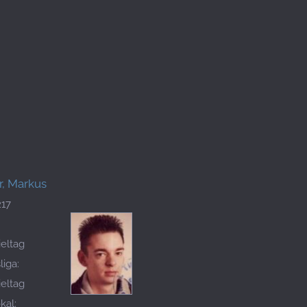
r, Markus
217
ieltag
iga:
ieltag
kal: