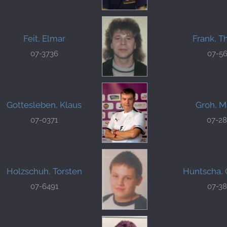
Feit, Elmar
Frank, 
07-3736
07-5
Gottesleben, Klaus
Groh, M
07-0371
07-2
Holzschuh, Torsten
Huntscha, 
07-6491
07-3