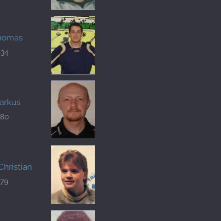
Thomas
634
arkus
880
Christian
879