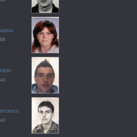
Saskia
568
Robin
643
rancesco
047