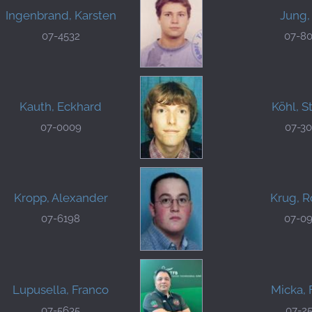
Ingenbrand, Karsten
Jung,
07-4532
07-8
Kauth, Eckhard
Köhl, S
07-0009
07-3
Kropp, Alexander
Krug, R
07-6198
07-0
Lupusella, Franco
Micka, 
07-5635
07-2