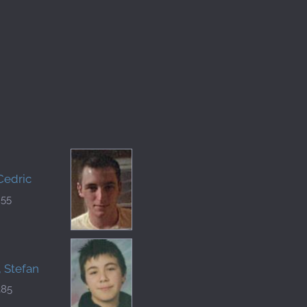
Cedric
255
, Stefan
385