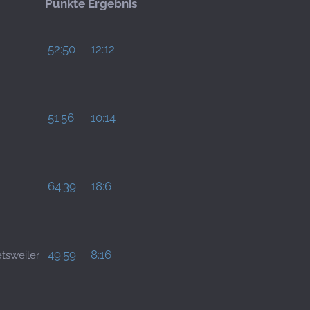
Punkte
Ergebnis
52:50
12:12
51:56
10:14
64:39
18:6
49:59
8:16
tsweiler