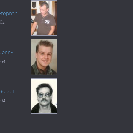
Stephan
162
 Jonny
054
Robert
904