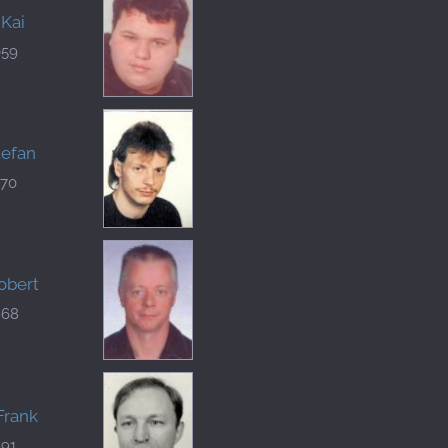
 Kai
059
tefan
070
obert
968
Frank
591