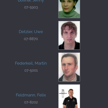
07-5903
Detzler, Uwe
07-8870
Federkeil, Martin
07-5001
Feldmann, Felix
07-8202