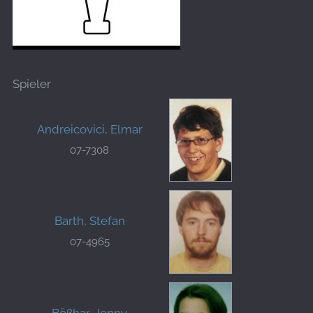
Spieler
Andreicovici, Elmar
07-7308
Barth, Stefan
07-4965
Bößhar, Jenny