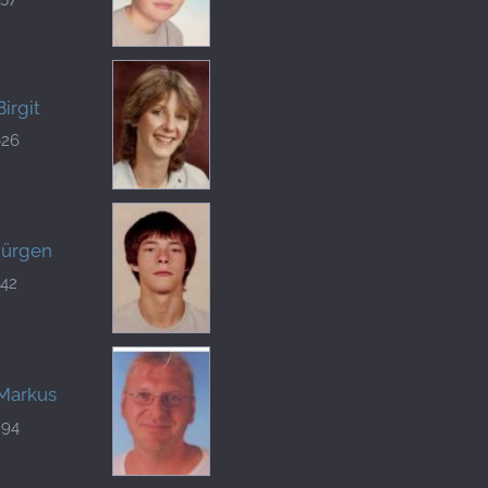
Birgit
626
Jürgen
442
 Markus
894