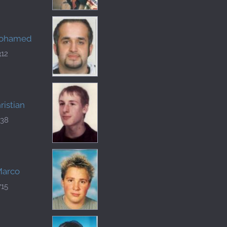
Mohamed
312
ristian
438
Marco
715