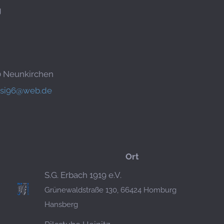
g
0 Neunkirchen
ssi96@web.de
Ort
S.G. Erbach 1919 e.V.
Grünewaldstraße 130, 66424 Homburg
Hansberg