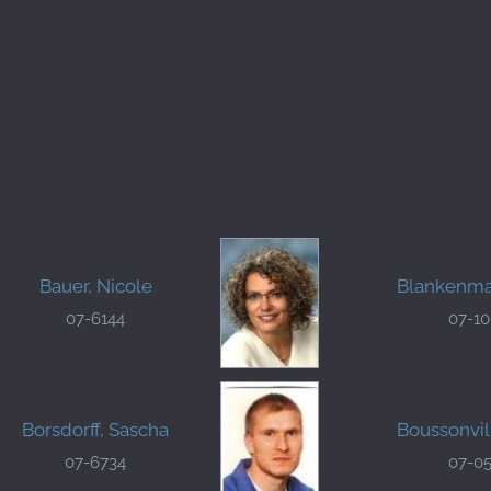
Bauer, Nicole
Blankenmay
07-6144
07-1
Borsdorff, Sascha
Boussonvil
07-6734
07-0