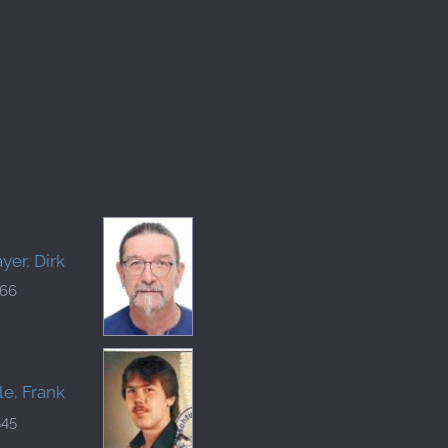
er, Dirk
066
le, Frank
545