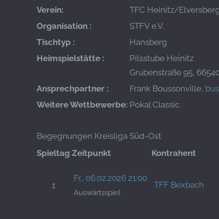
Verein:
TFC Heinitz/Elversber
Organisation :
STFV e.V.
Tischtyp :
Hansberg
Heimspielstätte :
Pilsstube Heinitz
Grubenstraße 95, 6654
Ansprechpartner :
Frank Boussonville,
bu
Weitere Wettbewerbe:
Pokal Classic
Begegnungen Kreisliga Süd-Ost
Spieltag
Zeitpunkt
Kontrahent
Fr., 06.02.2026 21:00
TFF Bexbach
1
Auswärtsspiel