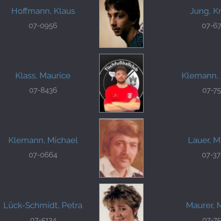
Hoffmann, Klaus
Jung, Kr
07-0956
07-6
Klass, Maurice
Klemann, 
07-8436
07-7
Klemann, Michael
Lauer, M
07-0664
07-3
Lück-Schmidt, Petra
Maurer, 
07-5134
07-7