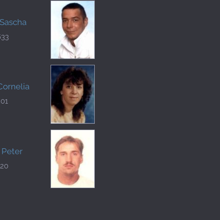
 Sascha
633
Cornelia
201
 Peter
720