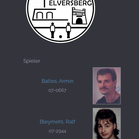
Spieler
Baltes, Armin
07-0667
Bleymehl, Ralf
07-2944