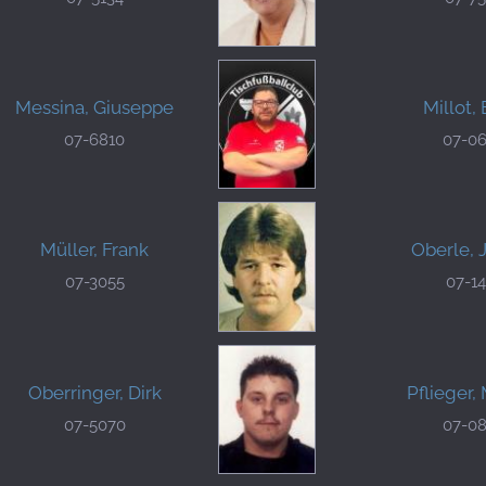
Messina, Giuseppe
Millot, 
07-6810
07-0
Müller, Frank
Oberle, 
07-3055
07-1
Oberringer, Dirk
Pflieger,
07-5070
07-0