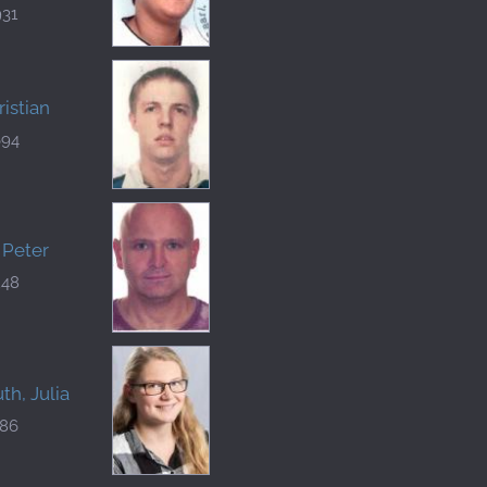
931
ristian
694
 Peter
248
h, Julia
186