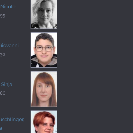
 Nicole
995
Giovanni
130
 Sinja
486
schlinger,
a