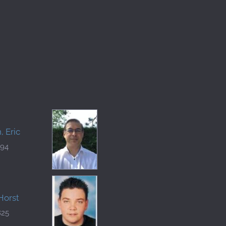
, Eric
194
Horst
825