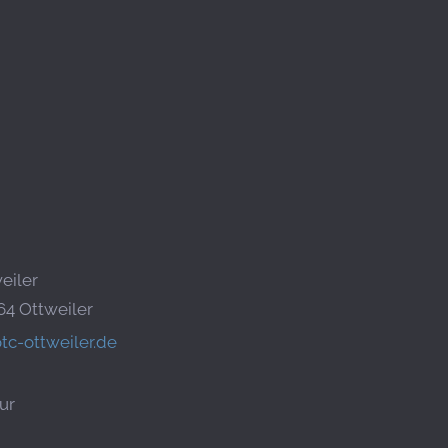
eiler
64 Ottweiler
tc-ottweiler.de
ur