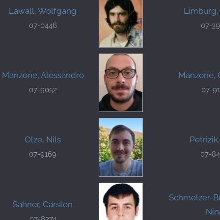
Lawall, Wolfgang
Limburg,
07-0446
07-3
Manzone, Alessandro
Manzone, 
07-9052
07-9
Olze, Nils
Petrizik,
07-9169
07-8
Schmelzer-Bu
Sahner, Carsten
Nin
07-8374