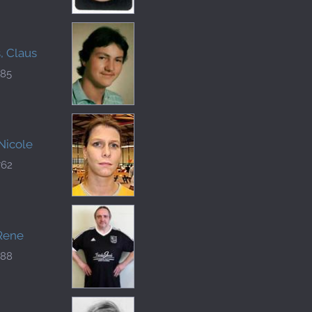
, Claus
185
 Nicole
762
 Rene
788