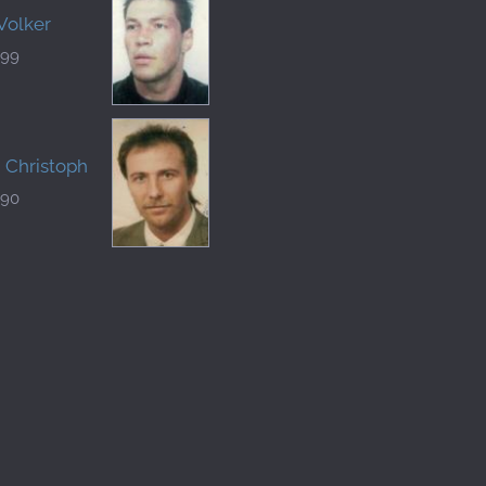
 Volker
299
 Christoph
890