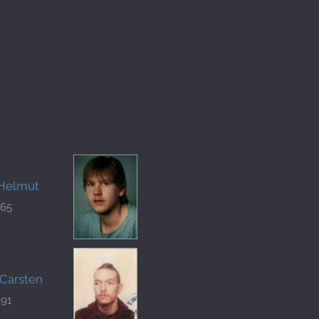
 Helmut
165
 Carsten
391