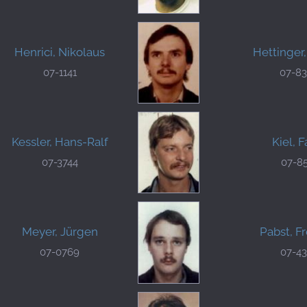
Henrici, Nikolaus
Hettinger
07-1141
07-8
Kessler, Hans-Ralf
Kiel, F
07-3744
07-8
Meyer, Jürgen
Pabst, F
07-0769
07-4