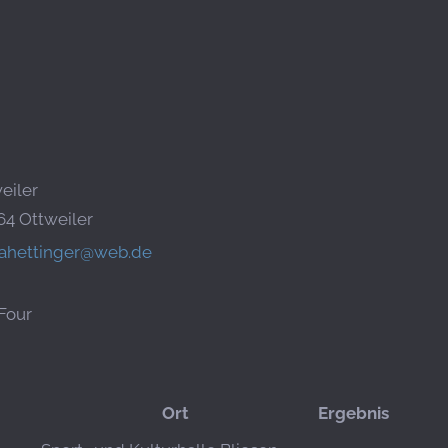
eiler
64 Ottweiler
ahettinger@web.de
 Four
Ort
Ergebnis