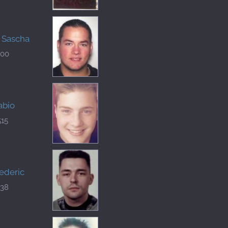
, Sascha
300
abio
515
rederic
338