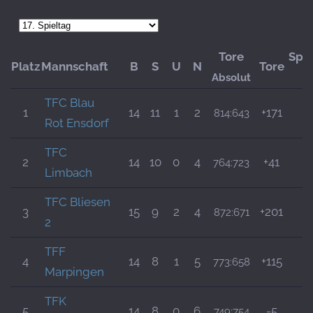
Tore
Spi
Platz
Mannschaft
B
S
U
N
Tore
Absolut
A
TFC Blau
1
14
11
1
2
+171
814:643
2
Rot Ensdorf
TFC
2
14
10
0
4
+41
764:723
1
Limbach
TFC Bliesen
3
15
9
2
4
+201
872:671
2
2
TFF
4
14
8
1
5
+115
773:658
1
Marpingen
TFK
5
14
8
0
6
-5
749:754
1