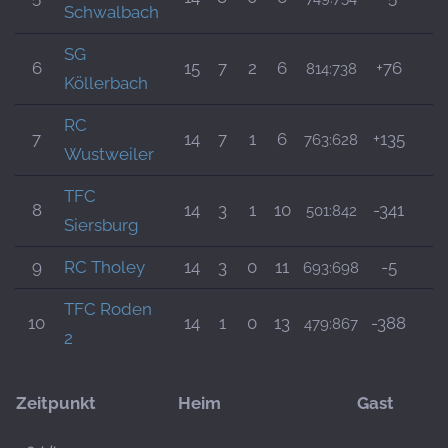
Schwalbach
SG
6
15
7
2
6
+76
814:738
1
Köllerbach
RC
7
14
7
1
6
+135
763:628
1
Wustweiler
TFC
8
14
3
1
10
-341
501:842
1
Siersburg
9
RC Tholey
14
3
0
11
-5
693:698
1
TFC Roden
10
14
1
0
13
-388
479:867
9
2
Zeitpunkt
Heim
Gast