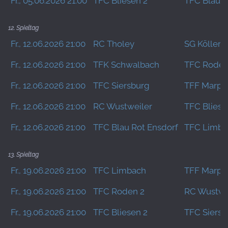
Fr., 05.06.2026 21:00
TFC Bliesen 2
TFC Blau R
12. Spieltag
Fr., 12.06.2026 21:00
RC Tholey
SG Köllerb
Fr., 12.06.2026 21:00
TFK Schwalbach
TFC Roden
Fr., 12.06.2026 21:00
TFC Siersburg
TFF Marpi
Fr., 12.06.2026 21:00
RC Wustweiler
TFC Bliese
Fr., 12.06.2026 21:00
TFC Blau Rot Ensdorf
TFC Limba
13. Spieltag
Fr., 19.06.2026 21:00
TFC Limbach
TFF Marpi
Fr., 19.06.2026 21:00
TFC Roden 2
RC Wustwe
Fr., 19.06.2026 21:00
TFC Bliesen 2
TFC Siersb