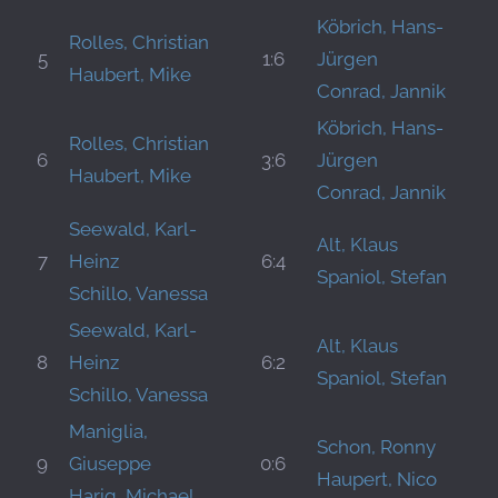
Köbrich, Hans-
Rolles, Christian
5
1:6
Jürgen
Haubert, Mike
Conrad, Jannik
Köbrich, Hans-
Rolles, Christian
6
3:6
Jürgen
Haubert, Mike
Conrad, Jannik
Seewald, Karl-
Alt, Klaus
7
Heinz
6:4
Spaniol, Stefan
Schillo, Vanessa
Seewald, Karl-
Alt, Klaus
8
Heinz
6:2
Spaniol, Stefan
Schillo, Vanessa
Maniglia,
Schon, Ronny
9
Giuseppe
0:6
Haupert, Nico
Harig, Michael