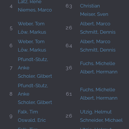
Latz, Rene
4
6:3
Christian
Niemes, Marco
Meiser, Sven
Weber, Tom
Albert, Marco
5
2:6
Löw, Markus
Schmitt, Dennis
Weber, Tom
Albert, Marco
6
6:4
Löw, Markus
Schmitt, Dennis
Pfundt-Stutz,
Fuchs, Michelle
7
Anke
3:6
Albert, Hermann
Scholer, Gilbert
Pfundt-Stutz,
Fuchs, Michelle
8
Anke
6:1
Albert, Hermann
Scholer, Gilbert
Falk, Tim
Utzig, Helmut
9
2:6
Oswald, Eric
Schneider, Michael