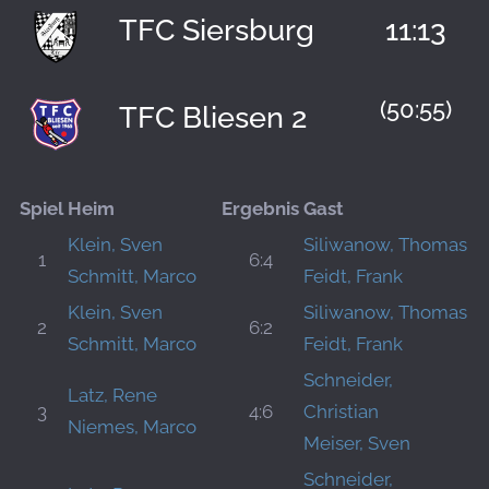
TFC Siersburg
11:13
(50:55)
TFC Bliesen 2
Spiel
Heim
Ergebnis
Gast
Klein, Sven
Siliwanow, Thomas
1
6:4
Schmitt, Marco
Feidt, Frank
Klein, Sven
Siliwanow, Thomas
2
6:2
Schmitt, Marco
Feidt, Frank
Schneider,
Latz, Rene
3
4:6
Christian
Niemes, Marco
Meiser, Sven
Schneider,