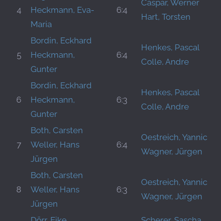
Caspar, Werner
4
Heckmann, Eva-
6:4
Hart, Torsten
Maria
Bordin, Eckhard
Henkes, Pascal
5
Heckmann,
6:4
Colle, Andre
Gunter
Bordin, Eckhard
Henkes, Pascal
6
Heckmann,
6:3
Colle, Andre
Gunter
Both, Carsten
Oestreich, Yannic
7
Weller, Hans
6:4
Wagner, Jürgen
Jürgen
Both, Carsten
Oestreich, Yannic
8
Weller, Hans
6:3
Wagner, Jürgen
Jürgen
Dörr, Eike
Scherer, Sascha