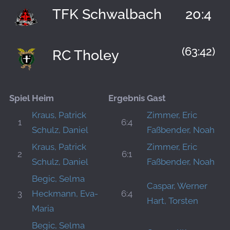
TFK Schwalbach
20:4
(63:42)
RC Tholey
Spiel
Heim
Ergebnis
Gast
Kraus, Patrick
Zimmer, Eric
1
6:4
Schulz, Daniel
Faßbender, Noah
Kraus, Patrick
Zimmer, Eric
2
6:1
Schulz, Daniel
Faßbender, Noah
Begic, Selma
Caspar, Werner
3
Heckmann, Eva-
6:4
Hart, Torsten
Maria
Begic, Selma