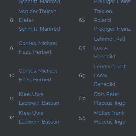
Schmitt, Manfred
Prediger, Heinz
Von der Thüsen,
Thielen,
8
Dieter
6:2
Roland
Schmitt, Manfred
Prediger, Heinz
Lehnhof, Ralf
Contes, Michael
9
5:5
Loew,
Haas, Herbert
Benedikt
Lehnhof, Ralf
Contes, Michael
10
6:3
Loew,
Haas, Herbert
Benedikt
Klee, Uwe
Dörr, Peter
11
6:0
Ladwein, Bastian
Flaccus, Ingo
Klee, Uwe
Müller, Frank
12
5:5
Ladwein, Bastian
Flaccus, Ingo