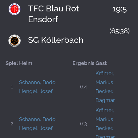
TFC Blau Rot
19:5
Ensdorf
(65:38)
SG Köllerbach
Spiel
Heim
Ergebnis
Gast
Krämer,
Schanno, Bodo
Markus
1
6:4
Hengel, Josef
Becker,
Dagmar
Krämer,
Schanno, Bodo
Markus
2
6:3
Hengel, Josef
Becker,
Dagmar