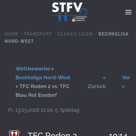
Zum Hauptinhalt springen
HOME
TEAMSPORT
CLASSIC LIGEN
BEZIRKSLIGA
NORD-WEST
Wettbewerbe
>
Bezirksliga Nord-West
<
Vor
> TFC Roden 2 vs. TFC
Zurück
>
Blau Rot Ensdorf
Fr., 13.03.2026 21:00, 5. Spieltag
TFC Roden 2
10:14