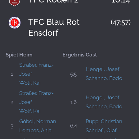
TFC Blau Rot
(47:57)
Ensdorf
Spiel
Heim
Ergebnis
Gast
Sträßer, Franz-
Hengel, Josef
1
Josef
5:5
Schanno, Bodo
Wolf, Kai
Sträßer, Franz-
Hengel, Josef
2
Josef
1:6
Schanno, Bodo
Wolf, Kai
Göbel, Norman
Rupp, Christian
3
6:4
Lempas, Anja
Schriefl, Olaf