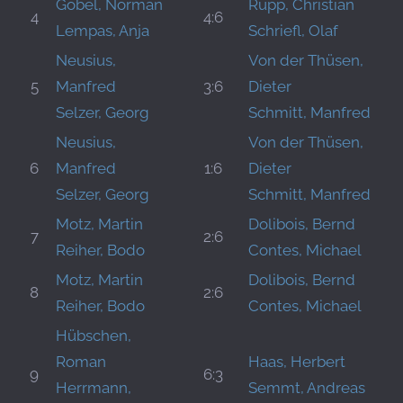
Göbel, Norman
Rupp, Christian
4
4:6
Lempas, Anja
Schriefl, Olaf
Neusius,
Von der Thüsen,
5
Manfred
3:6
Dieter
Selzer, Georg
Schmitt, Manfred
Neusius,
Von der Thüsen,
6
Manfred
1:6
Dieter
Selzer, Georg
Schmitt, Manfred
Motz, Martin
Dolibois, Bernd
7
2:6
Reiher, Bodo
Contes, Michael
Motz, Martin
Dolibois, Bernd
8
2:6
Reiher, Bodo
Contes, Michael
Hübschen,
Roman
Haas, Herbert
9
6:3
Herrmann,
Semmt, Andreas