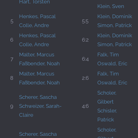
Hart, Torsten
Klein, Sven
Henkes, Pascal
Klein, Dominik
5
5:5
Colle, Andre
Simon, Patrick
Henkes, Pascal
Klein, Dominik
6
6:2
Colle, Andre
Simon, Patrick
Malter, Marcus
Falk, Tim
7
6:4
Faßbender, Noah
Oswald, Eric
Malter, Marcus
Falk, Tim
8
2:6
Faßbender, Noah
Oswald, Eric
Scholer,
Scherer, Sascha
Gilbert
9
Schweizer, Sarah-
4:6
Schisler,
Claire
Patrick
Scholer,
Scherer, Sascha