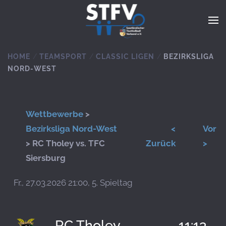
Zum Hauptinhalt springen
HOME
TEAMSPORT
CLASSIC LIGEN
BEZIRKSLIGA
NORD-WEST
Wettbewerbe
>
Bezirksliga Nord-West
<
Vor
> RC Tholey vs. TFC
Zurück
>
Siersburg
Fr., 27.03.2026 21:00, 5. Spieltag
RC Tholey
11:13