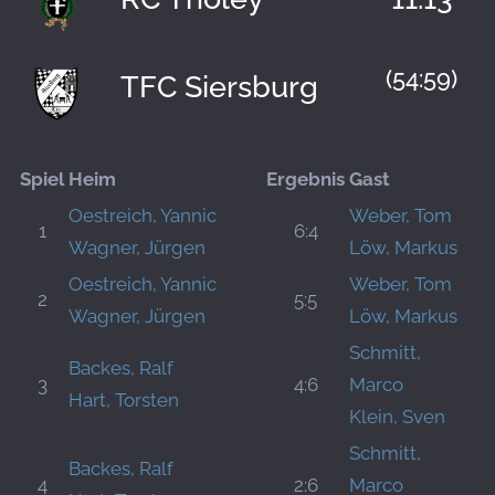
(54:59)
TFC Siersburg
Spiel
Heim
Ergebnis
Gast
Oestreich, Yannic
Weber, Tom
1
6:4
Wagner, Jürgen
Löw, Markus
Oestreich, Yannic
Weber, Tom
2
5:5
Wagner, Jürgen
Löw, Markus
Schmitt,
Backes, Ralf
3
4:6
Marco
Hart, Torsten
Klein, Sven
Schmitt,
Backes, Ralf
4
2:6
Marco