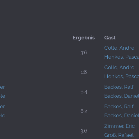
y
Ergebnis
Gast
Colle, Andre
3:6
Henkes, Pasca
Colle, Andre
1:6
Henkes, Pasca
er
Backes, Ralf
6:4
le
Backes, Danie
er
Backes, Ralf
6:2
le
Backes, Danie
Zimmer, Eric
3:6
Groß, Rafael