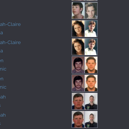
ah-Claire
ha
ah-Claire
ha
en
nic
en
nic
oah
s
oah
s