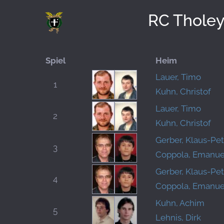
RC Thole
Spiel
Heim
Lauer, Timo
1
Kuhn, Christof
Lauer, Timo
2
Kuhn, Christof
Gerber, Klaus-Pet
3
Coppola, Emanue
Gerber, Klaus-Pet
4
Coppola, Emanue
Kuhn, Achim
5
Lehnis, Dirk