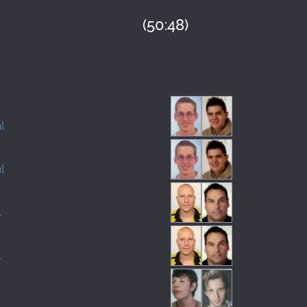
(50:48)
l
l
l
l