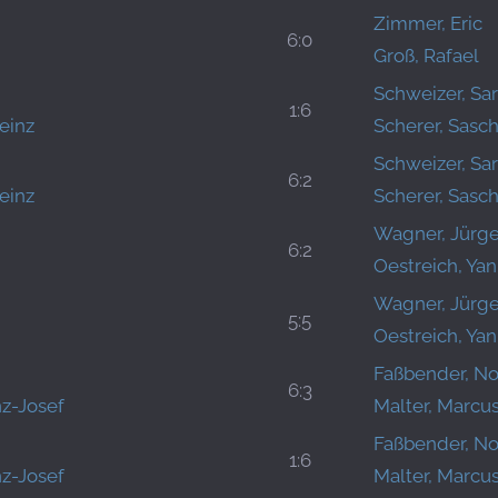
Zimmer, Eric
6:0
Groß, Rafael
Schweizer, Sar
1:6
einz
Scherer, Sasc
Schweizer, Sar
6:2
einz
Scherer, Sasc
Wagner, Jürg
6:2
Oestreich, Yan
Wagner, Jürg
5:5
Oestreich, Yan
Faßbender, N
6:3
z-Josef
Malter, Marcu
Faßbender, N
1:6
z-Josef
Malter, Marcu