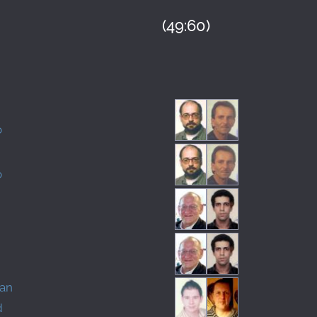
(49:60)
o
o
ian
d