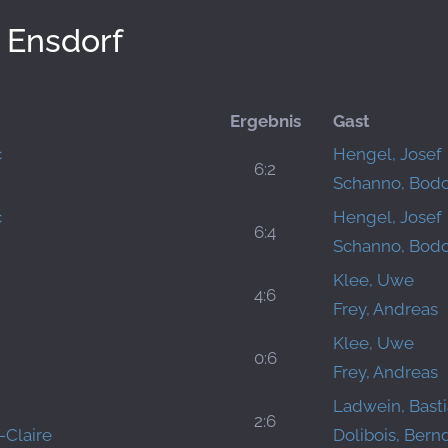
 Ensdorf
Ergebnis
Gast
c
Hengel, Josef
6:2
Schanno, Bod
c
Hengel, Josef
6:4
Schanno, Bod
Klee, Uwe
4:6
Frey, Andreas
Klee, Uwe
0:6
Frey, Andreas
Ladwein, Bast
2:6
-Claire
Dolibois, Bern