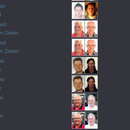
ian
d
red
, Dieter
red
, Dieter
as
n
as
n
el
el