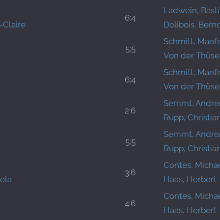
Ladwein, Bast
6:4
-Claire
Dolibois, Bern
Schmitt, Manf
5:5
Von der Thüsen
Schmitt, Manf
6:4
Von der Thüsen
Semmt, Andre
2:6
Rupp, Christia
Semmt, Andre
5:5
Rupp, Christia
Contes, Micha
3:6
ela
Haas, Herbert
Contes, Micha
4:6
Haas, Herbert