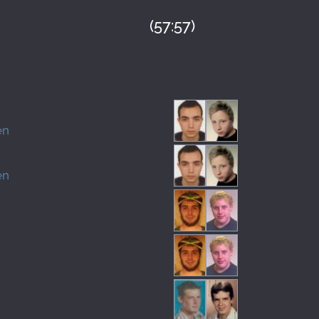
(57:57)
en
en