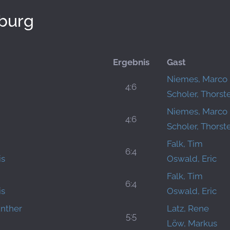
sburg
Ergebnis
Gast
Niemes, Marco
4:6
Scholer, Thorst
Niemes, Marco
4:6
Scholer, Thorst
Falk, Tim
6:4
is
Oswald, Eric
Falk, Tim
6:4
is
Oswald, Eric
ünther
Latz, Rene
5:5
Löw, Markus