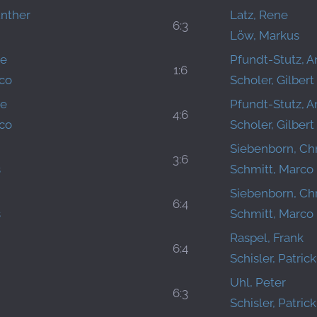
ünther
Latz, Rene
6:3
Löw, Markus
le
Pfundt-Stutz, 
1:6
nco
Scholer, Gilbert
le
Pfundt-Stutz, 
4:6
nco
Scholer, Gilbert
Siebenborn, Ch
3:6
s
Schmitt, Marco
Siebenborn, Ch
6:4
s
Schmitt, Marco
Raspel, Frank
6:4
Schisler, Patrick
Uhl, Peter
6:3
Schisler, Patrick