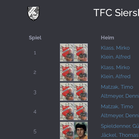
TFC Sier
Spiel
Heim
Klass, Mirko
1
Klein, Alfred
Klass, Mirko
2
Klein, Alfred
Matzak, Timo
3
Altmeyer, Denn
Matzak, Timo
4
Altmeyer, Denn
Spieldenner, G
5
Jäckel, Thomas