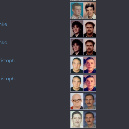
Anke
Anke
ristoph
ristoph