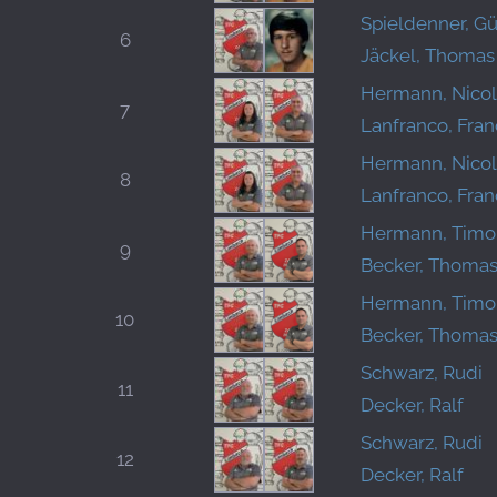
Spieldenner, G
6
Jäckel, Thomas
Hermann, Nico
7
Lanfranco, Fra
Hermann, Nico
8
Lanfranco, Fra
Hermann, Timo
9
Becker, Thoma
Hermann, Timo
10
Becker, Thoma
Schwarz, Rudi
11
Decker, Ralf
Schwarz, Rudi
12
Decker, Ralf