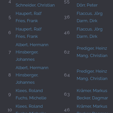
4
5:5
Schneider, Christian
Dörr, Peter
Haupert, Ralf
Flaccus, Jörg
5
3:6
Fries, Frank
Darm, Dirk
Haupert, Ralf
Flaccus, Jörg
6
4:6
Fries, Frank
Darm, Dirk
Albert, Hermann
Prediger, Heinz
7
Hinsberger,
6:2
Mang, Christian
Johannes
Albert, Hermann
Prediger, Heinz
8
Hinsberger,
6:4
Mang, Christian
Johannes
Klees, Roland
Krämer, Markus
9
6:3
Fuchs, Michelle
Becker, Dagmar
Klees, Roland
Krämer, Markus
10
4:6