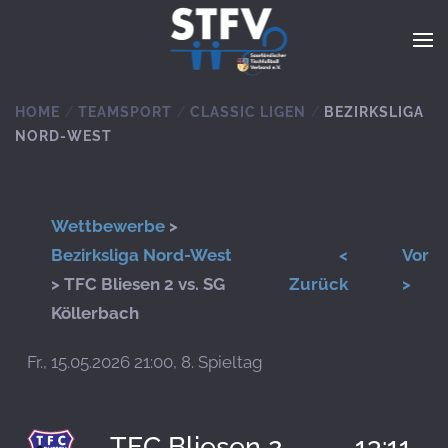
Zum Hauptinhalt springen
HOME
TEAMSPORT
CLASSIC LIGEN
BEZIRKSLIGA
NORD-WEST
Wettbewerbe
>
Bezirksliga Nord-West
<
Vor
> TFC Bliesen 2 vs. SG
Zurück
>
Köllerbach
Fr., 15.05.2026 21:00, 8. Spieltag
TFC Bliesen 2
13:11