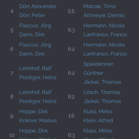
Dörr, Alexander
Matzak, Timo
4
5:5
Dörr, Peter
Altmeyer, Dennis
Flaccus, Jörg
Hermann, Nicole
5
6:3
Darm, Dirk
Lanfranco, Franco
Flaccus, Jörg
Hermann, Nicole
6
6:2
Darm, Dirk
Lanfranco, Franco
Spieldenner,
Lehnhof, Ralf
7
6:2
Günther
Prediger, Heinz
Jäckel, Thomas
Lehnhof, Ralf
Lösch, Thomas
8
6:2
Prediger, Heinz
Jäckel, Thomas
Hoppe, Dirk
Klass, Mirko
9
1:6
Krämer, Markus
Klein, Alfred
Hoppe, Dirk
Klass, Mirko
10
6:3