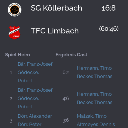
SG Köllerbach
16:8
(60:46)
TFC Limbach
Spiel
Heim
Ergebnis
Gast
Bär, Franz-Josef
Hermann, Timo
1
Gödecke,
6:2
Becker, Thomas
Robert
Bär, Franz-Josef
Hermann, Timo
2
Gödecke,
4:6
Becker, Thomas
Robert
Dörr, Alexander
Matzak, Timo
3
3:6
Dörr, Peter
Altmeyer, Dennis