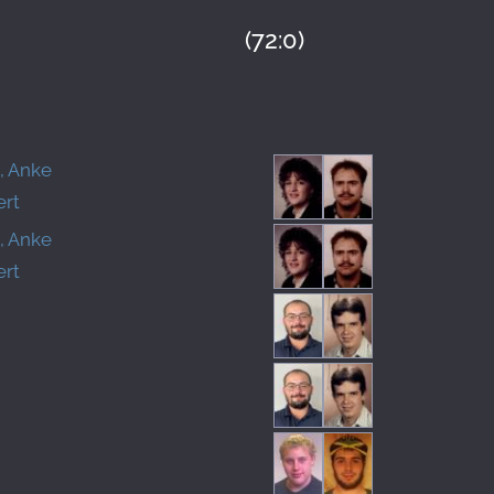
(72:0)
, Anke
ert
, Anke
ert