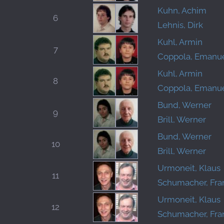
Kuhn, Achim
6
Lehnis, Dirk
Kuhl, Armin
7
Coppola, Emanu
Kuhl, Armin
8
Coppola, Emanu
Bund, Werner
9
Brill, Werner
Bund, Werner
10
Brill, Werner
Urmoneit, Klaus
11
Schumacher, Fra
Urmoneit, Klaus
12
Schumacher, Fra