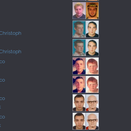
Christoph
Christoph
rco
rco
co
k
co
k