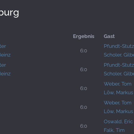
burg
Ergebnis
Gast
ter
Pfundt-Stutz
6:0
Heinz
Scholer, Gilb
ter
Pfundt-Stutz
6:0
Heinz
Scholer, Gilb
Weber, Tom
6:0
Löw, Markus
Weber, Tom
6:0
Löw, Markus
Oswald, Eric
6:0
Falk, Tim