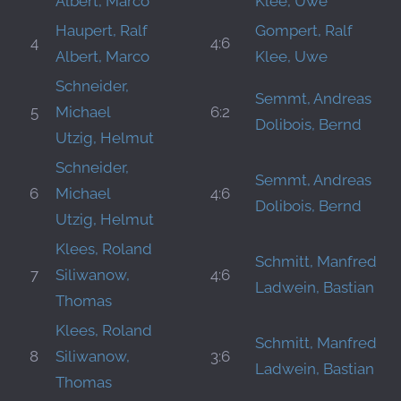
Albert, Marco
Klee, Uwe
Haupert, Ralf
Gompert, Ralf
4
4:6
Albert, Marco
Klee, Uwe
Schneider,
Semmt, Andreas
5
Michael
6:2
Dolibois, Bernd
Utzig, Helmut
Schneider,
Semmt, Andreas
6
Michael
4:6
Dolibois, Bernd
Utzig, Helmut
Klees, Roland
Schmitt, Manfred
7
Siliwanow,
4:6
Ladwein, Bastian
Thomas
Klees, Roland
Schmitt, Manfred
8
Siliwanow,
3:6
Ladwein, Bastian
Thomas