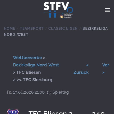
Zum Hauptinhalt springen
HOME
TEAMSPORT
CLASSIC LIGEN
BEZIRKSLIGA
NORD-WEST
Wettbewerbe
>
Bezirksliga Nord-West
<
Vor
> TFC Bliesen
Zurück
>
2 vs. TFC Siersburg
Fr., 19.06.2026 21:00, 13. Spieltag
TFC Bliesen 2
24:0