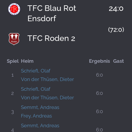
TFC Blau Rot
24:0
Ensdorf
(72:0)
TFC Roden 2
Spiel
Heim
Ergebnis
Gast
Schriefl, Olaf
1
6:0
Von der Thüsen, Dieter
Schriefl, Olaf
2
6:0
Von der Thüsen, Dieter
Semmt, Andreas
3
6:0
Frey, Andreas
Semmt, Andreas
4
6:0