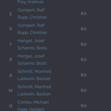
Frey, Andreas
Gompert, Ralf
5
6:0
Rupp, Christian
Gompert, Ralf
6
6:0
Rupp, Christian
Hengel, Josef
7
6:0
Schanno, Bodo
Hengel, Josef
8
6:0
Schanno, Bodo
Schmitt, Manfred
9
6:0
Ladwein, Bastian
Schmitt, Manfred
10
6:0
Ladwein, Bastian
Contes, Michael
11
6:0
Haas, Herbert