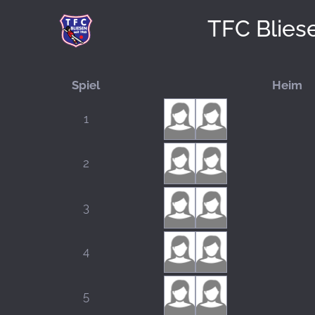
TFC Blies
Spiel
Heim
1
2
3
4
5