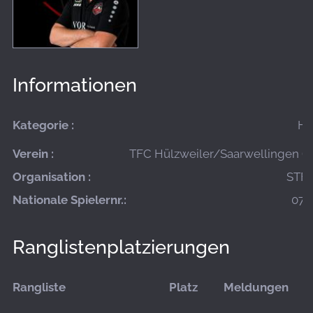
Informationen
Kategorie :
He
Verein :
TFC Hülzweiler/Saarwellingen (A
Organisation :
STFV
Nationale Spielernr.:
07-
Ranglistenplatzierungen
Rangliste
Platz
Meldungen