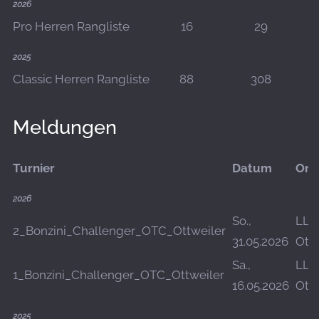
2026
Pro Herren Rangliste
16
29
2025
Classic Herren Rangliste
88
308
Meldungen
Turnier
Datum
Ort
2026
So.,
LLZ
2_Bonzini_Challenger_OTC_Ottweiler
31.05.2026
Ottw
Sa.,
LLZ
1_Bonzini_Challenger_OTC_Ottweiler
16.05.2026
Ottw
2025