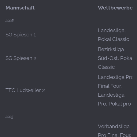
Mannschaft
Wettbewerbe
2026
Landesliga,
SG Spiesen 1
Pokal Classic
Bezirksliga
SG Spiesen 2
Süd-Ost, Pokal
Classic
Landesliga Pro
Final Four,
TFC Ludweiler 2
Landesliga
Pro, Pokal pro
2025
Verbandsliga
Pro Final Four,