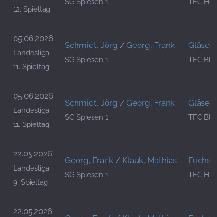
SG Spiesen 1
TFC Heu
12. Spieltag
05.06.2026
Schmidt, Jörg
/
Georg, Frank
Gläser,
Landesliga
SG Spiesen 1
TFC Blie
11. Spieltag
05.06.2026
Schmidt, Jörg
/
Georg, Frank
Gläser,
Landesliga
SG Spiesen 1
TFC Blie
11. Spieltag
22.05.2026
Georg, Frank
/
Klauk, Mathias
Fuchs, 
Landesliga
SG Spiesen 1
TFC Hülz
9. Spieltag
22.05.2026