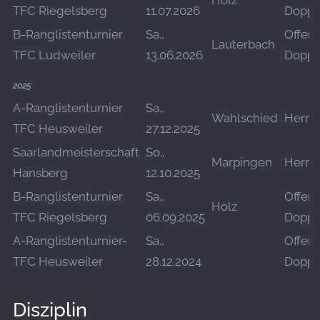
Holz
TFC Riegelsberg
11.07.2026
Doppe
B-Ranglistenturnier
Sa.,
Offen
Lauterbach
TFC Ludweiler
13.06.2026
Doppe
2025
A-Ranglistenturnier
Sa.,
Wahlschied
Herre
TFC Heusweiler
27.12.2025
Saarlandmeisterschaft
So.,
Marpingen
Herre
Hansberg
12.10.2025
B-Ranglistenturnier
Sa.,
Offen
Holz
TFC Riegelsberg
06.09.2025
Doppe
A-Ranglistenturnier-
Sa.,
Offen
TFC Heusweiler
28.12.2024
Doppe
Disziplin