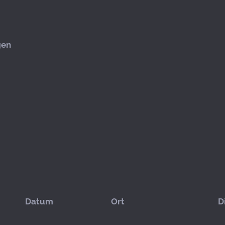
gen
Datum
Ort
D