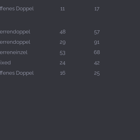
ffenes Doppel
11
17
errendoppel
48
57
errendoppel
29
91
erreneinzel
53
68
ixed
24
42
ffenes Doppel
16
25