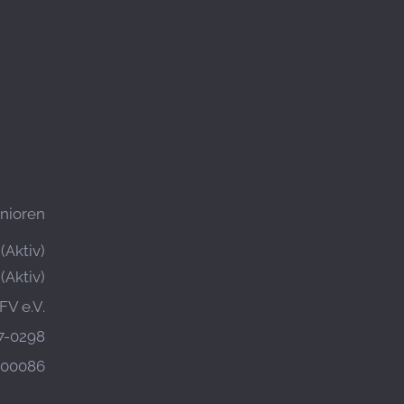
nioren
(Aktiv)
(Aktiv)
FV e.V.
7-0298
600086