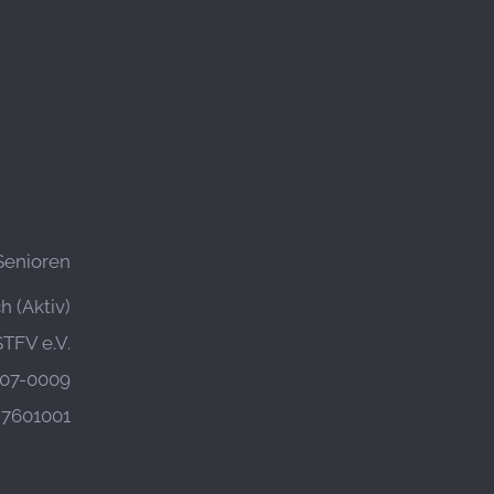
Senioren
 (Aktiv)
STFV e.V.
07-0009
27601001