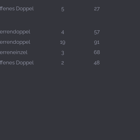
ffenes Doppel
5
27
errendoppel
4
57
errendoppel
19
91
erreneinzel
3
68
ffenes Doppel
2
48