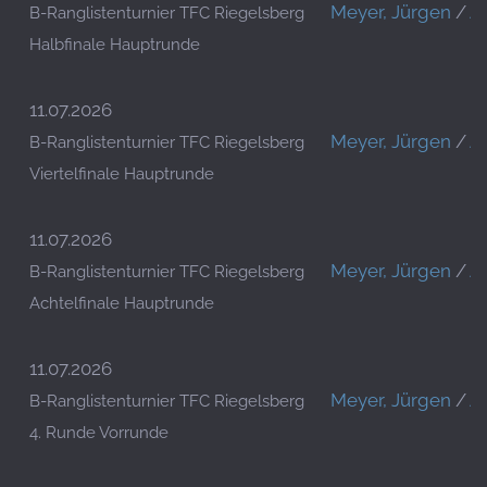
Meyer, Jürgen
/
Al
B-Ranglistenturnier TFC Riegelsberg
Halbfinale Hauptrunde
11.07.2026
Meyer, Jürgen
/
Al
B-Ranglistenturnier TFC Riegelsberg
Viertelfinale Hauptrunde
11.07.2026
Meyer, Jürgen
/
Al
B-Ranglistenturnier TFC Riegelsberg
Achtelfinale Hauptrunde
11.07.2026
Meyer, Jürgen
/
Al
B-Ranglistenturnier TFC Riegelsberg
4. Runde Vorrunde