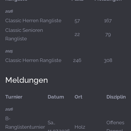
2026
Classic Herren Rangliste
57
167
Classic Senioren
22
79
Rangliste
2025
Classic Herren Rangliste
246
308
Meldungen
Turnier
Datum
Ort
Disziplin
P
2026
B-
Sa.,
Offenes
Ranglistenturnier
Holz