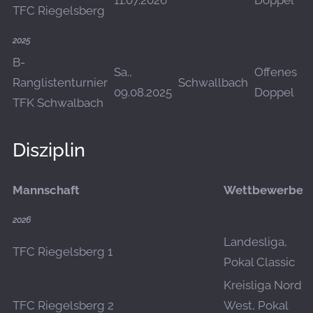
11.07.2026
Doppel
TFC Riegelsberg
2025
B-
Sa.,
Offenes
Ranglistenturnier
Schwallbach
09.08.2025
Doppel
TFK Schwalbach
Disziplin
Mannschaft
Wettbewerbe
2026
Landesliga,
TFC Riegelsberg 1
Pokal Classic
Kreisliga Nord-
TFC Riegelsberg 2
West, Pokal