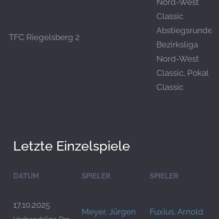
Nord-West
Classic
Abstiegsrunde,
TFC Riegelsberg 2
Bezirksliga
Nord-West
Classic, Pokal
Classic
Letzte Einzelspiele
DATUM
SPIELER
SPIELER
17.10.2025
Meyer, Jürgen
Fuxius, Arnold