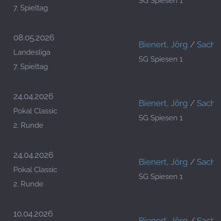
SG Spiesen 1
7. Spieltag
08.05.2026
Bienert, Jörg
/
Sachs
Landesliga
SG Spiesen 1
7. Spieltag
24.04.2026
Bienert, Jörg
/
Sachs
Pokal Classic
SG Spiesen 1
2. Runde
24.04.2026
Bienert, Jörg
/
Sachs
Pokal Classic
SG Spiesen 1
2. Runde
10.04.2026
Bienert, Jörg
/
Sachs