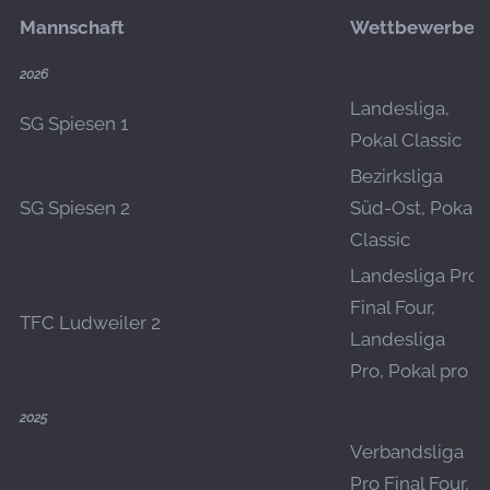
Mannschaft
Wettbewerbe
2026
Landesliga,
SG Spiesen 1
Pokal Classic
Bezirksliga
SG Spiesen 2
Süd-Ost, Pokal
Classic
Landesliga Pro
Final Four,
TFC Ludweiler 2
Landesliga
Pro, Pokal pro
2025
Verbandsliga
Pro Final Four,