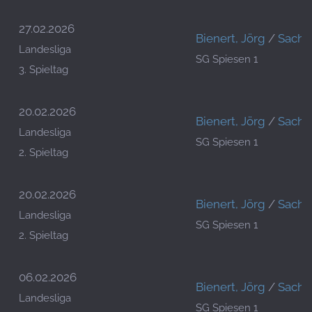
27.02.2026
Bienert, Jörg
/
Sachs
Landesliga
SG Spiesen 1
3. Spieltag
20.02.2026
Bienert, Jörg
/
Sachs
Landesliga
SG Spiesen 1
2. Spieltag
20.02.2026
Bienert, Jörg
/
Sachs
Landesliga
SG Spiesen 1
2. Spieltag
06.02.2026
Bienert, Jörg
/
Sachs
Landesliga
SG Spiesen 1