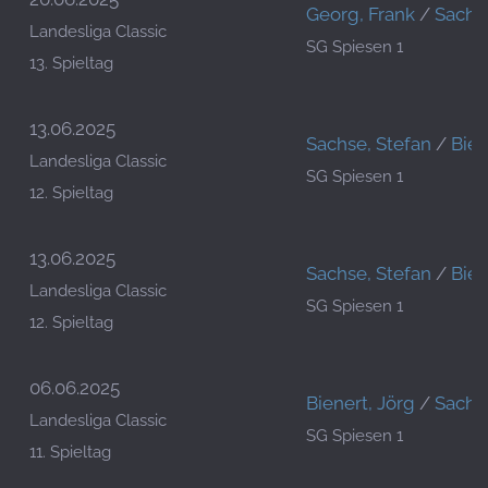
Georg, Frank
/
Sachs
Landesliga Classic
SG Spiesen 1
13. Spieltag
13.06.2025
Sachse, Stefan
/
Bien
Landesliga Classic
SG Spiesen 1
12. Spieltag
13.06.2025
Sachse, Stefan
/
Bien
Landesliga Classic
SG Spiesen 1
12. Spieltag
06.06.2025
Bienert, Jörg
/
Sachs
Landesliga Classic
SG Spiesen 1
11. Spieltag