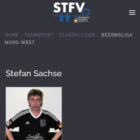
Zum Hauptinhalt springen
HOME
TEAMSPORT
CLASSIC LIGEN
BEZIRKSLIGA
NORD-WEST
Stefan Sachse