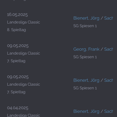
16.05.2025
Bienert, Jörg
/
Sachs
Landesliga Classic
SG Spiesen 1
8. Spieltag
09.05.2025
Georg, Frank
/
Sachs
Landesliga Classic
SG Spiesen 1
7. Spieltag
09.05.2025
Bienert, Jörg
/
Sachs
Landesliga Classic
SG Spiesen 1
7. Spieltag
04.04.2025
Bienert, Jörg
/
Sachs
Landesliga Classic