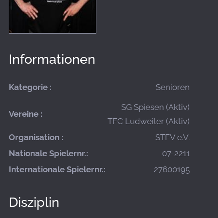
Informationen
Kategorie :
Senioren
SG Spiesen (Aktiv)
Vereine :
TFC Ludweiler (Aktiv)
Organisation :
STFV e.V.
Nationale Spielernr.:
07-2211
Internationale Spielernr.:
27600195
Disziplin