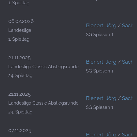
1. Spieltag
06.02.2026
Bienert, Jörg
/
Sachs
Landesliga
SG Spiesen 1
1. Spieltag
21.11.2025
Bienert, Jörg
/
Sachs
Landesliga Classic Abstiegsrunde
SG Spiesen 1
24. Spieltag
21.11.2025
Bienert, Jörg
/
Sachs
Landesliga Classic Abstiegsrunde
SG Spiesen 1
24. Spieltag
07.11.2025
Bienert, Jörg
/
Sachs