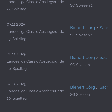
Landesliga Classic Abstiegsrunde
SG Spiesen 1
23. Spieltag
07.11.2025
Bienert, Jörg
/
Sachs
Landesliga Classic Abstiegsrunde
SG Spiesen 1
23. Spieltag
02.10.2025
Bienert, Jörg
/
Sachs
Landesliga Classic Abstiegsrunde
SG Spiesen 1
20. Spieltag
02.10.2025
Bienert, Jörg
/
Sachs
Landesliga Classic Abstiegsrunde
SG Spiesen 1
20. Spieltag