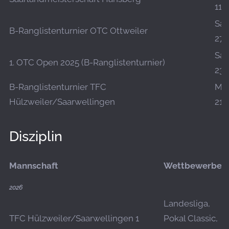
11.
Sa.,
B-Ranglistenturnier OTC Ottweiler
27.
Sa.,
1. OTC Open 2025 (B-Ranglistenturnier)
23.
B-Ranglistenturnier TFC
Mo.
Hülzweiler/Saarwellingen
21.
Disziplin
Mannschaft
Wettbewerbe
2026
Landesliga,
TFC Hülzweiler/Saarwellingen 1
Pokal Classic,