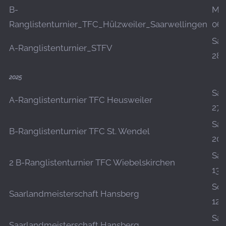
B-
Mo.
Ranglistenturnier_TFC_Hülzweiler_Saarwellingen
06.
Sa.,
A-Ranglistenturnier_STFV
28.
2025
Sa.,
A-Ranglistenturnier TFC Heusweiler
27.
Sa.,
B-Ranglistenturnier TFC St. Wendel
20.
Sa.,
2 B-Ranglistenturnier TFC Wiebelskirchen
13.
So.,
Saarlandmeisterschaft Hansberg
12.
Sa.,
Saarlandmeisterschaft Hansberg