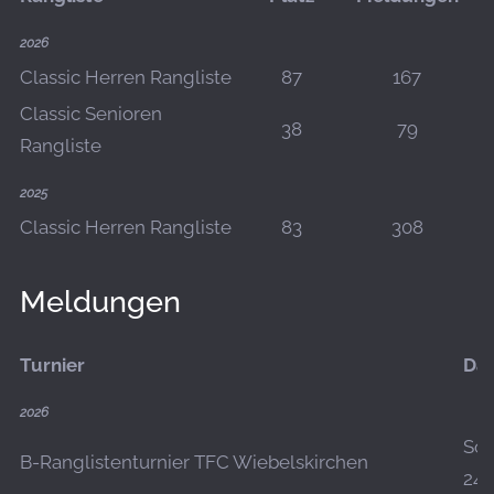
2026
Classic Herren Rangliste
87
167
Classic Senioren
38
79
Rangliste
2025
Classic Herren Rangliste
83
308
Meldungen
Turnier
Da
2026
So.,
B-Ranglistenturnier TFC Wiebelskirchen
24.