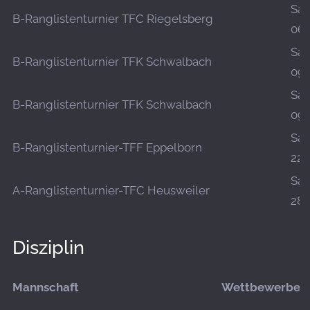
Sa.,
B-Ranglistenturnier TFC Riegelsberg
06.
Sa.,
B-Ranglistenturnier TFK Schwalbach
09.
Sa.,
B-Ranglistenturnier TFK Schwalbach
09.
Sa.,
B-Ranglistenturnier-TFF Eppelborn
22.
Sa.,
A-Ranglistenturnier-TFC Heusweiler
28.
Disziplin
Mannschaft
Wettbewerbe