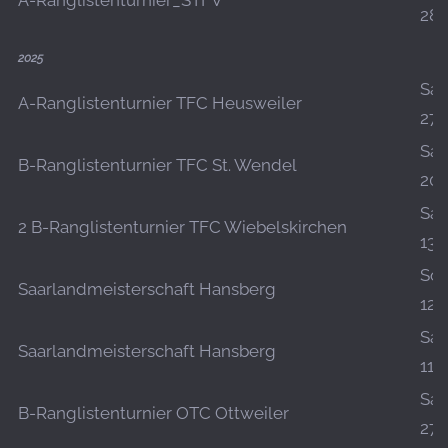
A-Ranglistenturnier_STFV
28.
2025
Sa.,
A-Ranglistenturnier TFC Heusweiler
27.
Sa.,
B-Ranglistenturnier TFC St. Wendel
20.
Sa.,
2 B-Ranglistenturnier TFC Wiebelskirchen
13.
So.,
Saarlandmeisterschaft Hansberg
12.
Sa.,
Saarlandmeisterschaft Hansberg
11.
Sa.,
B-Ranglistenturnier OTC Ottweiler
27.