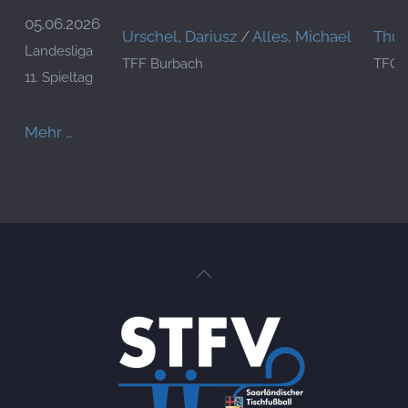
05.06.2026
Urschel, Dariusz
/
Alles, Michael
Thull
Landesliga
TFF Burbach
TFC 
11. Spieltag
Mehr …