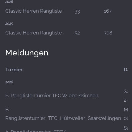
2026
Classic Herren Rangliste
33
167
2025
Classic Herren Rangliste
52
308
Meldungen
Turnier
Da
2026
So.,
B-Ranglistenturnier TFC Wiebelskirchen
24.
B-
Mo.
Ranglistenturnier_TFC_Hülzweiler_Saarwellingen
06.
Sa.,