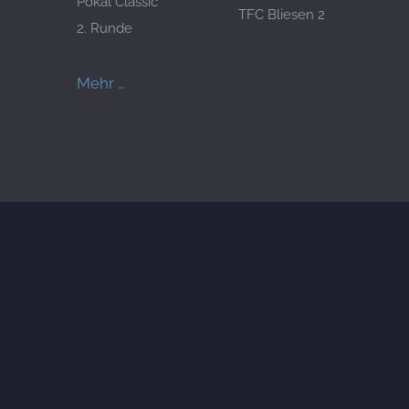
Pokal Classic
TFC Bliesen 2
2. Runde
Mehr …