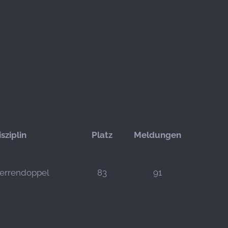
isziplin
Platz
Meldungen
errendoppel
83
91