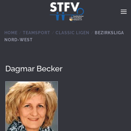
Zum Hauptinhalt springen
HOME
TEAMSPORT
CLASSIC LIGEN
BEZIRKSLIGA
NORD-WEST
Dagmar Becker