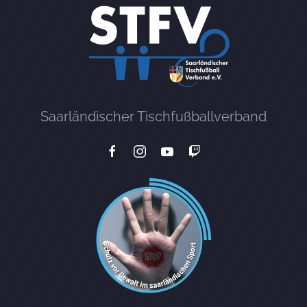
Saarländischer Tischfußballverband