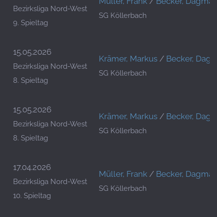
Müller, Frank
/
Becker, Dagmar
Bezirksliga Nord-West
SG Köllerbach
9. Spieltag
15.05.2026
Krämer, Markus
/
Becker, Dag
Bezirksliga Nord-West
SG Köllerbach
8. Spieltag
15.05.2026
Krämer, Markus
/
Becker, Dag
Bezirksliga Nord-West
SG Köllerbach
8. Spieltag
17.04.2026
Müller, Frank
/
Becker, Dagmar
Bezirksliga Nord-West
SG Köllerbach
10. Spieltag