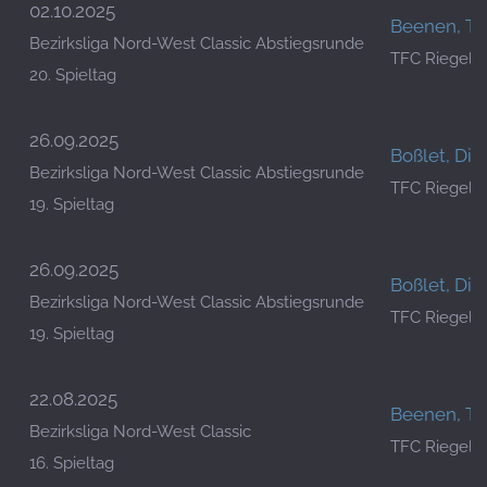
02.10.2025
Beenen, Th
Bezirksliga Nord-West Classic Abstiegsrunde
TFC Riegels
20. Spieltag
26.09.2025
Boßlet, Dir
Bezirksliga Nord-West Classic Abstiegsrunde
TFC Riegels
19. Spieltag
26.09.2025
Boßlet, Dir
Bezirksliga Nord-West Classic Abstiegsrunde
TFC Riegels
19. Spieltag
22.08.2025
Beenen, Th
Bezirksliga Nord-West Classic
TFC Riegels
16. Spieltag