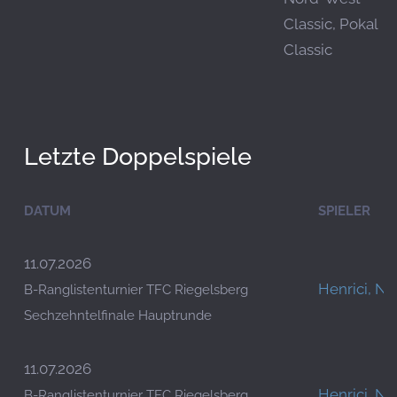
Classic, Pokal
Classic
Letzte Doppelspiele
DATUM
SPIELER
11.07.2026
Henrici, Ni
B-Ranglistenturnier TFC Riegelsberg
Sechzehntelfinale Hauptrunde
11.07.2026
Henrici, Ni
B-Ranglistenturnier TFC Riegelsberg