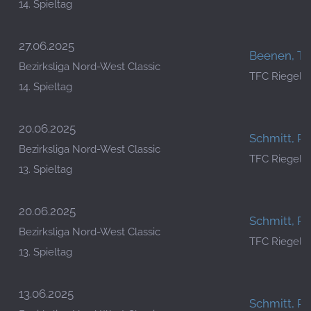
14. Spieltag
27.06.2025
Beenen, Th
Bezirksliga Nord-West Classic
TFC Riegels
14. Spieltag
20.06.2025
Schmitt, Ra
Bezirksliga Nord-West Classic
TFC Riegels
13. Spieltag
20.06.2025
Schmitt, Ra
Bezirksliga Nord-West Classic
TFC Riegels
13. Spieltag
13.06.2025
Schmitt, Ra