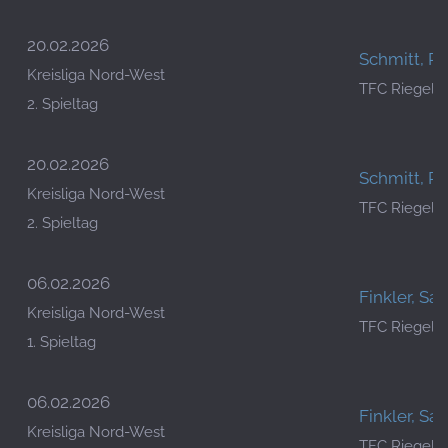
20.02.2026
Schmitt, Ra
Kreisliga Nord-West
TFC Riegels
2. Spieltag
20.02.2026
Schmitt, Ra
Kreisliga Nord-West
TFC Riegels
2. Spieltag
06.02.2026
Finkler, Sa
Kreisliga Nord-West
TFC Riegels
1. Spieltag
06.02.2026
Finkler, Sa
Kreisliga Nord-West
TFC Riegels