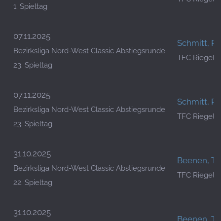
1. Spieltag
07.11.2025
Schmitt, Ra
Bezirksliga Nord-West Classic Abstiegsrunde
TFC Riegels
23. Spieltag
07.11.2025
Schmitt, Ra
Bezirksliga Nord-West Classic Abstiegsrunde
TFC Riegels
23. Spieltag
31.10.2025
Beenen, Th
Bezirksliga Nord-West Classic Abstiegsrunde
TFC Riegels
22. Spieltag
31.10.2025
Beenen, Th