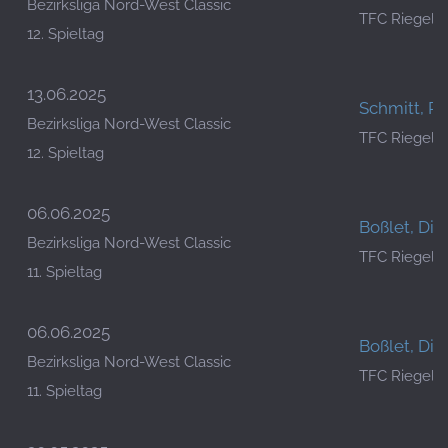
Bezirksliga Nord-West Classic
TFC Riegels
12. Spieltag
13.06.2025
Schmitt, Ra
Bezirksliga Nord-West Classic
TFC Riegels
12. Spieltag
06.06.2025
Boßlet, Dir
Bezirksliga Nord-West Classic
TFC Riegels
11. Spieltag
06.06.2025
Boßlet, Dir
Bezirksliga Nord-West Classic
TFC Riegels
11. Spieltag