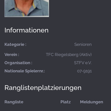
Informationen
Kategorie :
Senioren
Verein :
TFC Riegelsberg (Aktiv)
Organisation :
STFV e.V.
Nationale Spielernr.:
07-9191
Ranglistenplatzierungen
Rangliste
Platz
Meldungen