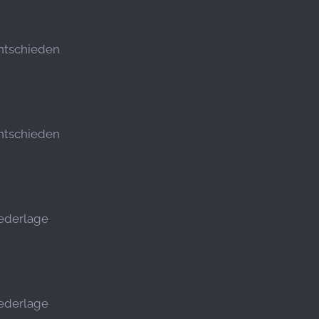
ntschieden
ntschieden
ederlage
ederlage