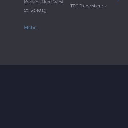
Kreisliga Nord-West
TFC Riegelsberg 2
10. Spieltag
Mehr …