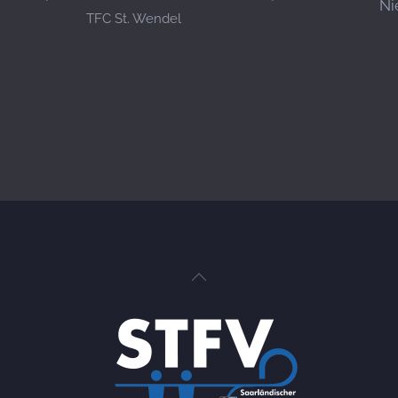
Ni
TFC St. Wendel