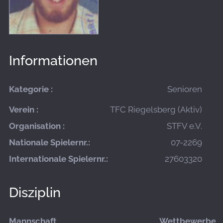
Informationen
Kategorie :
Senioren
Verein :
TFC Riegelsberg (Aktiv)
Organisation :
STFV e.V.
Nationale Spielernr.:
07-2269
Internationale Spielernr.:
27603320
Disziplin
Mannschaft
Wettbewerbe