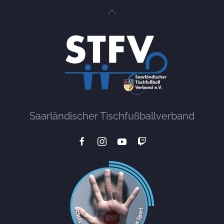
Saarländischer Tischfußballverband