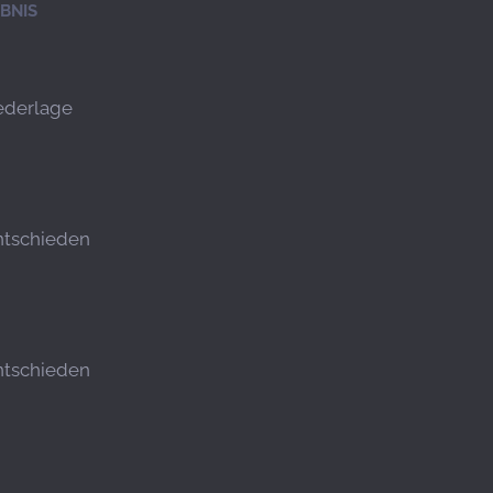
BNIS
ederlage
tschieden
tschieden