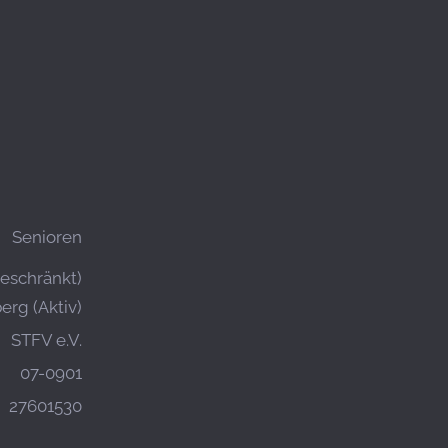
Senioren
geschränkt)
erg (Aktiv)
STFV e.V.
07-0901
27601530