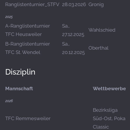
Ranglistenturnier_STFV
28.03.2026
Gronig
D
2025
A-Ranglistenturnier
Sa.,
Wahlschied
H
TFC Heusweiler
27.12.2025
B-Ranglistenturnier
Sa.,
O
Oberthal
TFC St. Wendel
20.12.2025
D
Disziplin
Mannschaft
Wettbewerbe
2026
Bezirksliga
TFC Remmesweiler
Süd-Ost, Pokal
Classic