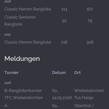
2026
Classic Herren Rangliste
113
167
Classic Senioren
50
79
Rangliste
2025
Classic Herren Rangliste
218
308
Meldungen
Turnier
Datum
Ort
D
2026
B-Ranglistenturnier
So.,
Wiebelskirchen
O
TFC Wiebelskirchen
24.05.2026
Tus Haisje
D
A-
Sa.,
Oberthal /
O