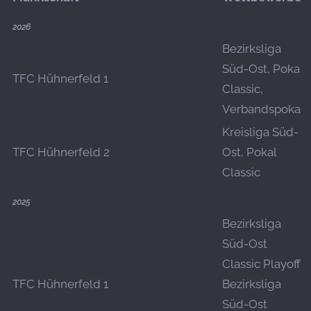
2026
Bezirksliga
Süd-Ost, Pokal
TFC Hühnerfeld 1
Classic,
Verbandspokal
Kreisliga Süd-
TFC Hühnerfeld 2
Ost, Pokal
Classic
2025
Bezirksliga
Süd-Ost
Classic Playoff,
TFC Hühnerfeld 1
Bezirksliga
Süd-Ost