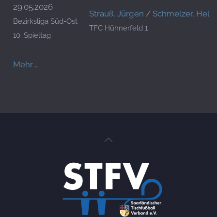
29.05.2026
Strauß, Jürgen
/
Schmelzer, Helm
Bezirksliga Süd-Ost
TFC Hühnerfeld 1
10. Spieltag
Mehr …