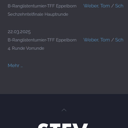
Weber, Tom
/
Schmi
B-Ranglistenturnier-TFF Eppelborn
Sechzehntelfinale Hauptrunde
22.03.2025
Weber, Tom
/
Schmi
B-Ranglistenturnier-TFF Eppelborn
4. Runde Vorrunde
Mehr …