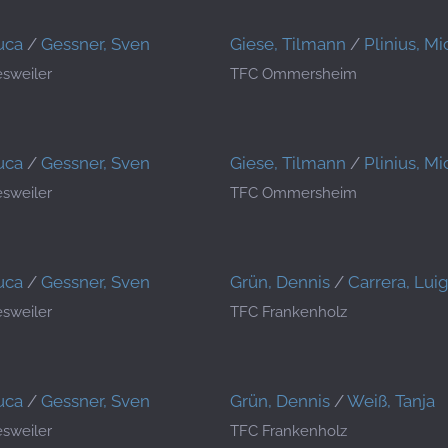
uca
/
Gessner, Sven
Giese, Tilmann
/
Plinius, Mi
sweiler
TFC Ommersheim
uca
/
Gessner, Sven
Giese, Tilmann
/
Plinius, Mi
sweiler
TFC Ommersheim
uca
/
Gessner, Sven
Grün, Dennis
/
Carrera, Luig
sweiler
TFC Frankenholz
uca
/
Gessner, Sven
Grün, Dennis
/
Weiß, Tanja
sweiler
TFC Frankenholz