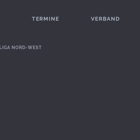
TERMINE
VERBAND
LIGA NORD-WEST