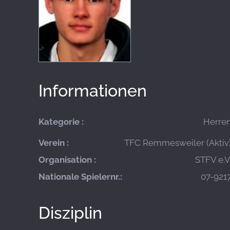
Informationen
Kategorie :
Herre
Verein :
TFC Remmesweiler (Aktiv
Organisation :
STFV e.V
Nationale Spielernr.:
07-921
Disziplin