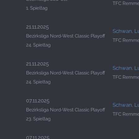
TFC Remme
1. Spieltag
21.11.2025
Schwan, L
Bezirksliga Nord-West Classic Playoff
TFC Remme
24. Spieltag
21.11.2025
Schwan, L
Bezirksliga Nord-West Classic Playoff
TFC Remme
24. Spieltag
07.11.2025
Schwan, L
Bezirksliga Nord-West Classic Playoff
TFC Remme
23. Spieltag
07.11.2025