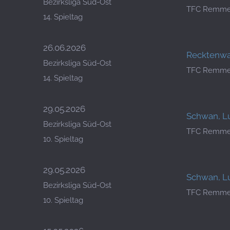
Bezirksliga Süd-Ost
TFC Remme
14. Spieltag
26.06.2026
Recktenwa
Bezirksliga Süd-Ost
TFC Remme
14. Spieltag
29.05.2026
Schwan, L
Bezirksliga Süd-Ost
TFC Remme
10. Spieltag
29.05.2026
Schwan, L
Bezirksliga Süd-Ost
TFC Remme
10. Spieltag