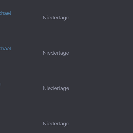
chael
Niederlage
chael
Niederlage
i
Niederlage
Niederlage