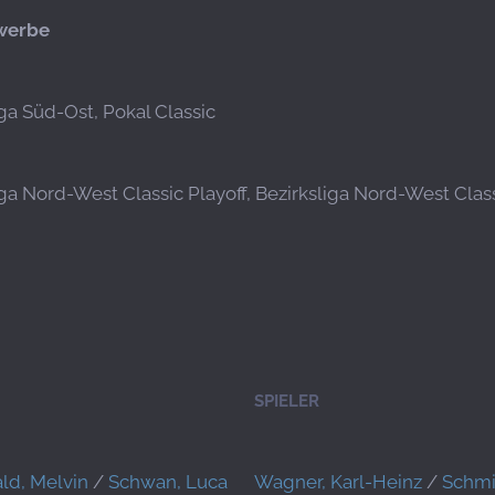
werbe
iga Süd-Ost, Pokal Classic
iga Nord-West Classic Playoff, Bezirksliga Nord-West Class
SPIELER
ld, Melvin
/
Schwan, Luca
Wagner, Karl-Heinz
/
Schmid