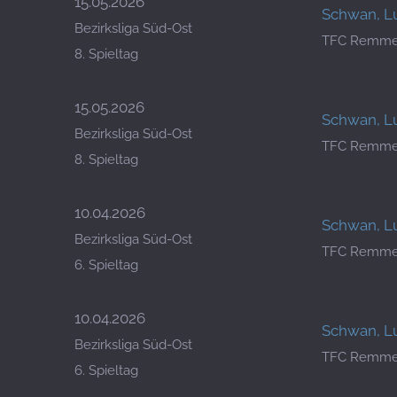
15.05.2026
Schwan, L
Bezirksliga Süd-Ost
TFC Remme
8. Spieltag
15.05.2026
Schwan, L
Bezirksliga Süd-Ost
TFC Remme
8. Spieltag
10.04.2026
Schwan, L
Bezirksliga Süd-Ost
TFC Remme
6. Spieltag
10.04.2026
Schwan, L
Bezirksliga Süd-Ost
TFC Remme
6. Spieltag