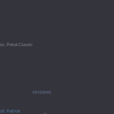
ic, Pokal Classic
ERGEBNIS
t, Patrick