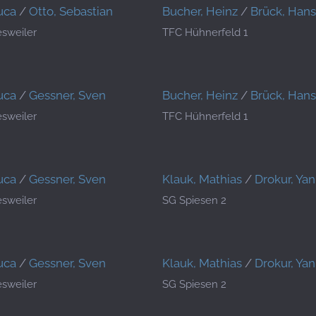
uca
/
Otto, Sebastian
Bucher, Heinz
/
Brück, Han
sweiler
TFC Hühnerfeld 1
uca
/
Gessner, Sven
Bucher, Heinz
/
Brück, Han
sweiler
TFC Hühnerfeld 1
uca
/
Gessner, Sven
Klauk, Mathias
/
Drokur, Yan
sweiler
SG Spiesen 2
uca
/
Gessner, Sven
Klauk, Mathias
/
Drokur, Yan
sweiler
SG Spiesen 2