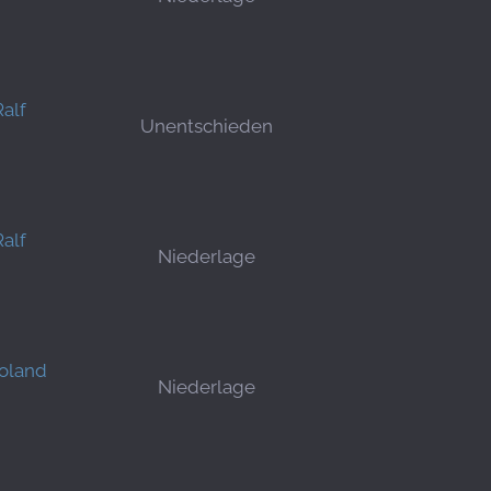
alf
Unentschieden
alf
Niederlage
Roland
Niederlage