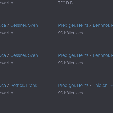
sweiler
TFC FriBi
uca
/
Gessner, Sven
Prediger, Heinz
/
Lehnhof, R
sweiler
SG Köllerbach
uca
/
Gessner, Sven
Prediger, Heinz
/
Lehnhof, R
sweiler
SG Köllerbach
uca
/
Petrick, Frank
Prediger, Heinz
/
Thielen, 
sweiler
SG Köllerbach