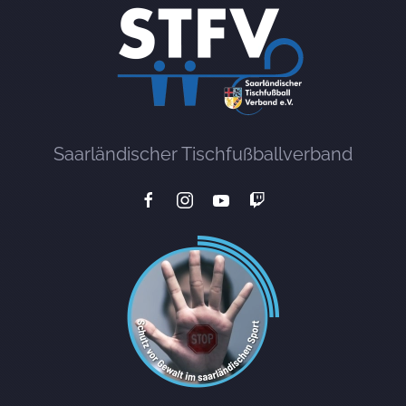
Saarländischer Tischfußballverband