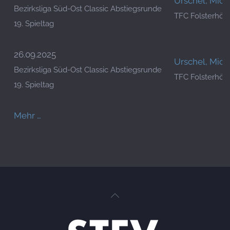
Urschel, Mich
Bezirksliga Süd-Ost Classic Abstiegsrunde
TFC Folsterhöh
19. Spieltag
26.09.2025
Urschel, Mich
Bezirksliga Süd-Ost Classic Abstiegsrunde
TFC Folsterhöh
19. Spieltag
Mehr …