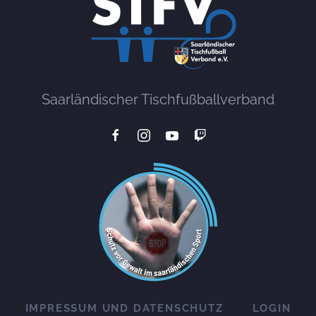
Saarländischer Tischfußballverband
IMPRESSUM UND DATENSCHUTZ
LOGIN