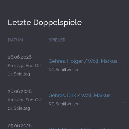
Letzte Doppelspiele
DATUM
SPIELER
S
26.06.2026
Gehres, Holger
/
Woll, Markus
M
Kreisliga Süd-Ost
RC Schiffweiler
T
14. Spieltag
26.06.2026
Gehres, Dirk
/
Woll, Markus
M
Kreisliga Süd-Ost
RC Schiffweiler
T
14. Spieltag
05.06.2026