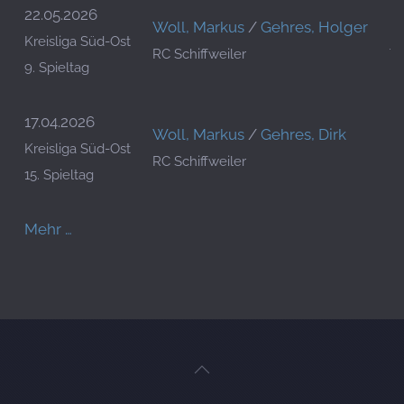
22.05.2026
Woll, Markus
/
Gehres, Holger
I
Kreisliga Süd-Ost
RC Schiffweiler
T
9. Spieltag
17.04.2026
Woll, Markus
/
Gehres, Dirk
F
Kreisliga Süd-Ost
RC Schiffweiler
Ki
15. Spieltag
Mehr …