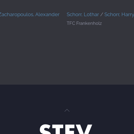
Zacharopoulos, Alexander
Schorr, Lothar
/
Schorr, Harr
TFC Frankenholz