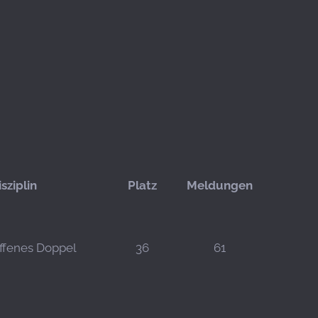
isziplin
Platz
Meldungen
ffenes Doppel
36
61