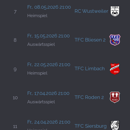
B
Fr., 08.05.2026 21:00
RC Wustweiler
7
S
Heimspiel
H
M
Fr., 15.05.2026 21:00
TFC Bliesen 2
8
S
Auswärtsspiel
H
B
Fr., 22.05.2026 21:00
TFC Limbach
9
S
Heimspiel
H
Fr., 17.04.2026 21:00
TFC Roden 2
10
H
Auswärtsspiel
H
B
Fr., 24.04.2026 21:00
TFC Siersburg
11
S