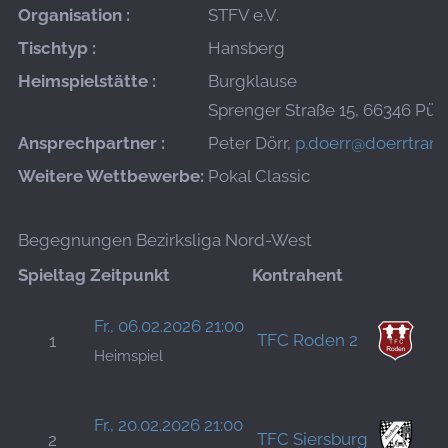
Organisation :
STFV e.V.
Tischtyp :
Hansberg
Heimspielstätte :
Burgklause
Sprenger Straße 15, 66346 Püt
Ansprechpartner :
Peter Dörr,
p.doerr@doerrtrans
Weitere Wettbewerbe:
Pokal Classic
Begegnungen Bezirksliga Nord-West
Spieltag
Zeitpunkt
Kontrahent
B
Fr., 06.02.2026 21:00
TFC Roden 2
1
S
Heimspiel
H
Fr., 20.02.2026 21:00
TFC Siersburg
2
D