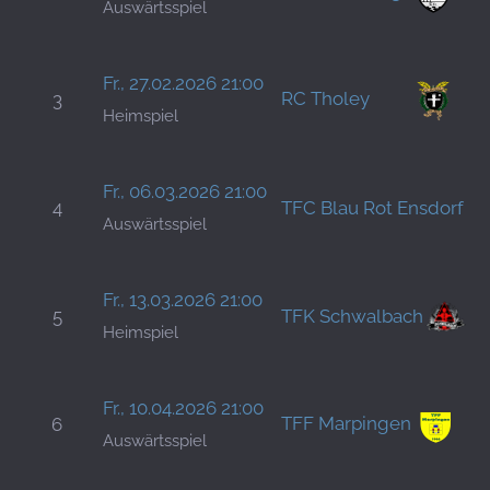
Auswärtsspiel
H
B
Fr., 27.02.2026 21:00
RC Tholey
3
S
Heimspiel
H
S
Fr., 06.03.2026 21:00
4
TFC Blau Rot Ensdorf
P
Auswärtsspiel
H
B
Fr., 13.03.2026 21:00
5
TFK Schwalbach
S
Heimspiel
H
T
Fr., 10.04.2026 21:00
TFF Marpingen
6
M
Auswärtsspiel
H