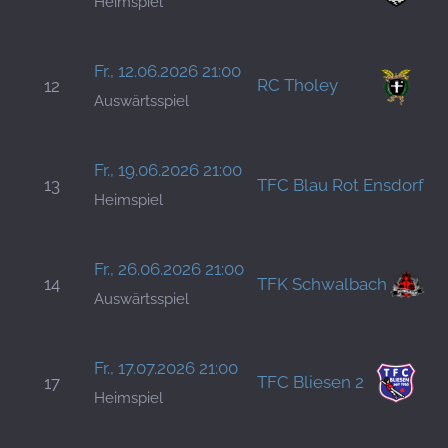
Heimspiel
H
Fr., 12.06.2026 21:00
RC Tholey
12
B
Auswärtsspiel
H
B
Fr., 19.06.2026 21:00
13
TFC Blau Rot Ensdorf
S
Heimspiel
H
C
Fr., 26.06.2026 21:00
14
TFK Schwalbach
J
Auswärtsspiel
H
B
Fr., 17.07.2026 21:00
TFC Bliesen 2
17
S
Heimspiel
H