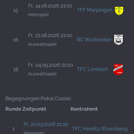
B
Fr., 14.08.2026 21:00
TFF Marpingen
15
S
Heimspiel
H
Fr., 21.08.2026 21:00
RC Wustweiler
16
D
Auswärtsspiel
H
P
Fr., 04.09.2026 21:00
TFC Limbach
18
K
Auswärtsspiel
H
Begegnungen Pokal Classic
Runde
Zeitpunkt
Kontrahent
Fr., 20.03.2026 21:00
1
TFC Heinitz/Elversberg 1
Heimspiel