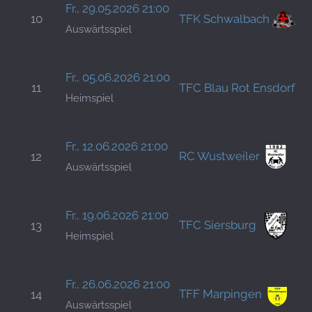
Fr., 29.05.2026 21:00
10
TFK Schwalbach
J
Auswärtsspiel
H
M
Fr., 05.06.2026 21:00
11
TFC Blau Rot Ensdorf
S
Heimspiel
H
Fr., 12.06.2026 21:00
RC Wustweiler
12
D
Auswärtsspiel
H
M
Fr., 19.06.2026 21:00
TFC Siersburg
13
S
Heimspiel
H
T
Fr., 26.06.2026 21:00
TFF Marpingen
14
M
Auswärtsspiel