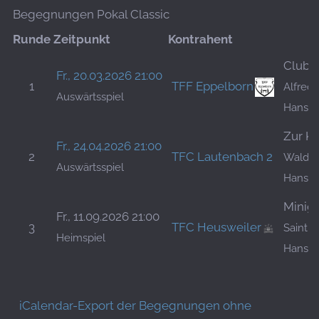
Begegnungen Pokal Classic
Runde
Zeitpunkt
Kontrahent
Clubh
Fr., 20.03.2026 21:00
1
TFF Eppelborn
Alfred-
Auswärtsspiel
Hansb
Zur K
Fr., 24.04.2026 21:00
2
TFC Lautenbach 2
Waldmo
Auswärtsspiel
Hansb
Minigo
Fr., 11.09.2026 21:00
3
TFC Heusweiler
Saint-C
Heimspiel
Hansb
iCalendar-Export der Begegnungen ohne