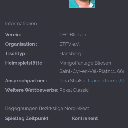
Informationen
Verein:
TFC Bliesen
Organisation :
STFV e.V.
Tischtyp :
Hansberg
Heimspielstätte :
Minigolfanlage Bliesen
Saint-Cyr-en-Val-Platz 11, 666
Ansprechpartner :
Tina Sträßer,
teamextreme@t-o
Weitere Wettbewerbe:
Pokal Classic
Begegnungen Bezirksliga Nord-West
Spieltag
Zeitpunkt
Kontrahent