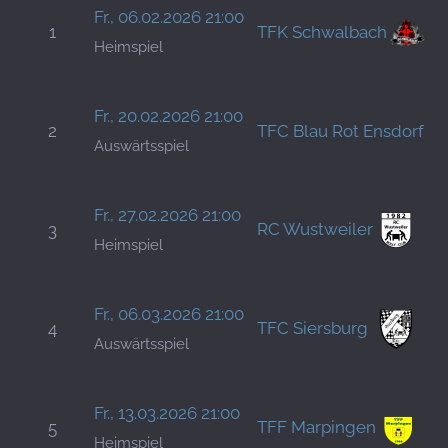
M
Fr., 06.02.2026 21:00
1
TFK Schwalbach
S
Heimspiel
H
S
Fr., 20.02.2026 21:00
2
TFC Blau Rot Ensdorf
P
Auswärtsspiel
H
M
Fr., 27.02.2026 21:00
RC Wustweiler
3
S
Heimspiel
H
Fr., 06.03.2026 21:00
TFC Siersburg
4
D
Auswärtsspiel
H
M
Fr., 13.03.2026 21:00
TFF Marpingen
5
S
Heimspiel