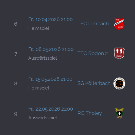
H
M
Fr., 10.04.2026 21:00
TFC Limbach
6
S
Heimspiel
H
Fr., 08.05.2026 21:00
TFC Roden 2
7
H
Auswärtsspiel
H
M
Fr., 15.05.2026 21:00
SG Köllerbach
8
S
Heimspiel
H
Fr., 22.05.2026 21:00
RC Tholey
9
B
Auswärtsspiel
H
C