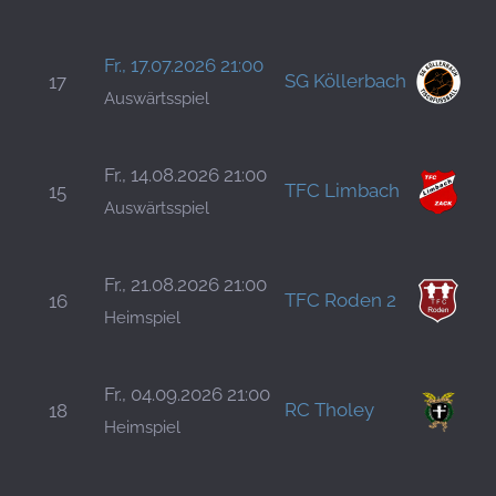
H
B
Fr., 17.07.2026 21:00
SG Köllerbach
17
S
Auswärtsspiel
H
P
Fr., 14.08.2026 21:00
TFC Limbach
15
K
Auswärtsspiel
H
M
Fr., 21.08.2026 21:00
TFC Roden 2
16
S
Heimspiel
H
M
Fr., 04.09.2026 21:00
RC Tholey
18
S
Heimspiel
H